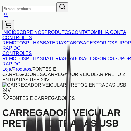
INICIO
SOBRE NÓS
PRODUTOS
CONTATO
MINHA CONTA
CONTROLES
REMOTOS
PILHAS
BATERIAS
CABOS
ACESSORIOS
SUPOR
RAPIDO
CONTROLES
REMOTOS
PILHAS
BATERIAS
CABOS
ACESSORIOS
SUPOR
RAPIDO
Loja
/
Produtos
/
FONTES E
CARREGADORES
/
CARREGADOR VEICULAR PRETO 2
ENTRADAS USB 24V
FONTES E CARREGADORES
CARREGADOR VEICULAR
PRETO 2 ENTRADAS USB