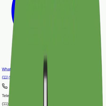
WhatsApp
(11) 9 4726-3984
Telefones
(11) 3337-5665 | 3333-7263 | 3224-9208