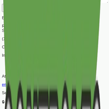
Enviar
Empório dos Controles
R. Santa Ifigênia, 664
Sta Ifigênia – São Paulo / SP
(11) 3337-5665 | (11) 9 4726-3984
CNPJ: 05.303.406/0001-67
Institucional
Sobre Nós
Trocas e Devoluções
Atendimento
emporiodoscontroles@hotmail.com
Segurança e Formas de Pagamento
🔒