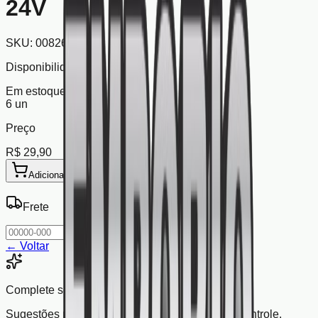
24V
SKU:
008266
Disponibilidade
Em estoque
6
un
Preço
R$ 29,90
Adicionar ao Carrinho
Frete
OK
← Voltar
Complete seu pedido
Sugestões pensadas para combinar com este controle.