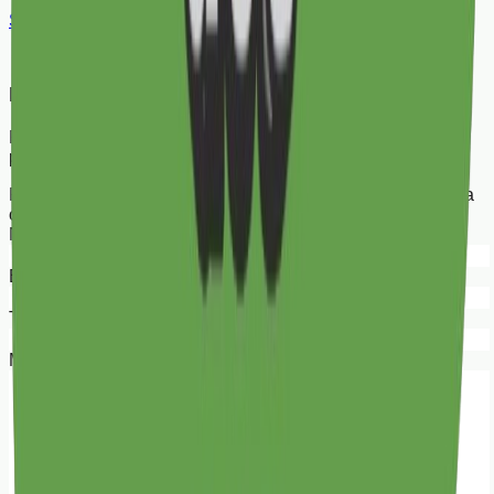
Siga-nos
Fale Conosco
Preencha os campos abaixo. Retornaremos o mais breve
possível.
Para trocas, devoluções e dúvidas sobre pedidos, descreva
o máximo de detalhes possível para agilizar o retorno.
Nome
E-mail
Telefone/Whatsapp
Mensagem